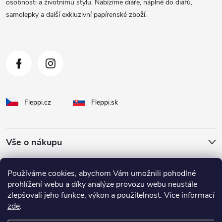
t
osobnosti a životnímu stylu. Nabízíme diáře, náplně do diářů,
samolepky a další exkluzivní papírenské zboží.
í
Fleppi.cz
Fleppi.sk
Vše o nákupu
O Fleppi
Používáme cookies, abychom Vám umožnili pohodlné
prohlížení webu a díky analýze provozu webu neustále
zlepšovali jeho funkce, výkon a použitelnost. Více informací
Inspirace pro vás
zde
.