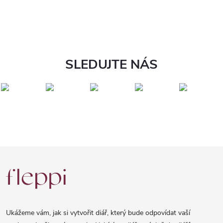
SLEDUJTE NÁS
Z
á
p
a
Ukážeme vám, jak si vytvořit diář, který bude odpovídat vaší