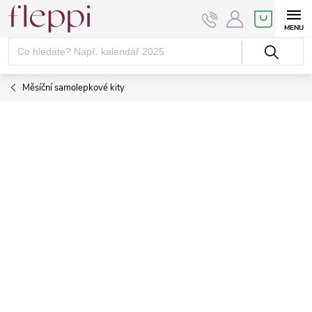
Přejít
NÁKUPNÍ
KOŠÍK
na
obsah
Měsíční samolepkové kity