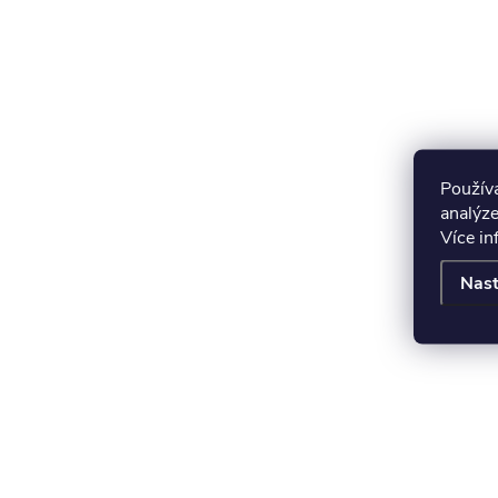
Použív
analýze
Více i
Nast