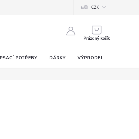
CZK
NÁKUPNÍ
KOŠÍK
Prázdný košík
PSACÍ POTŘEBY
DÁRKY
VÝPRODEJ
SEZNAM P