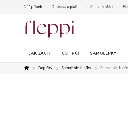
Přejít
Náš příběh
Doprava a platba
Seznam přání
Fle
na
obsah
JAK ZAČÍT
CO FRČÍ
SAMOLEPKY
Doplňky
Samolepicí bločky
Samolepicí bloče
Domů