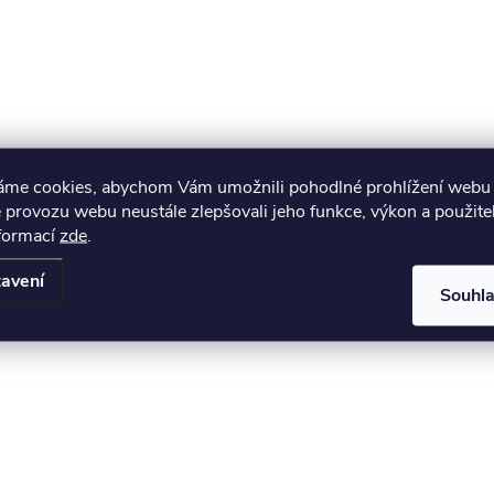
áme cookies, abychom Vám umožnili pohodlné prohlížení webu 
 provozu webu neustále zlepšovali jeho funkce, výkon a použite
nformací
zde
.
avení
Souhl