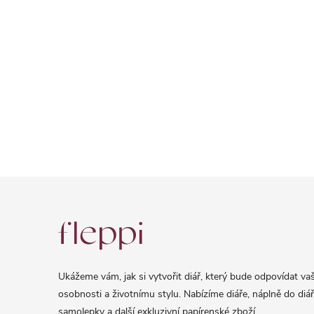
Z
á
p
a
Ukážeme vám, jak si vytvořit diář, který bude odpovídat vaš
t
osobnosti a životnímu stylu. Nabízíme diáře, náplně do diář
samolepky a další exkluzivní papírenské zboží.