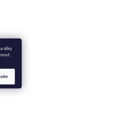
a díky
lnost.
asím