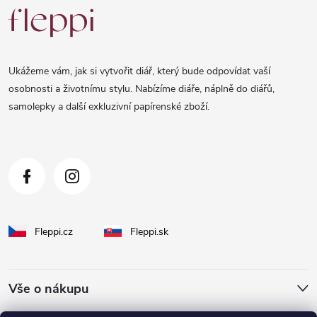
á
p
a
Ukážeme vám, jak si vytvořit diář, který bude odpovídat vaší
t
osobnosti a životnímu stylu. Nabízíme diáře, náplně do diářů,
samolepky a další exkluzivní papírenské zboží.
í
Fleppi.cz
Fleppi.sk
Vše o nákupu