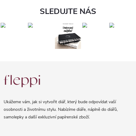
SLEDUJTE NÁS
Z
á
p
a
Ukážeme vám, jak si vytvořit diář, který bude odpovídat vaší
t
osobnosti a životnímu stylu. Nabízíme diáře, náplně do diářů,
samolepky a další exkluzivní papírenské zboží.
í