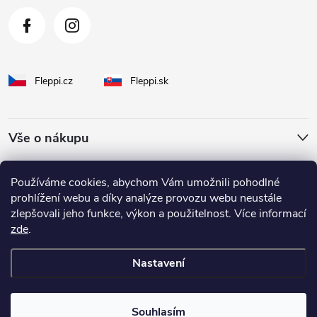
Fleppi.cz
Fleppi.sk
Vše o nákupu
O Fleppi
Používáme cookies, abychom Vám umožnili pohodlné
prohlížení webu a díky analýze provozu webu neustále
zlepšovali jeho funkce, výkon a použitelnost. Více informací
Inspirace pro vás
zde
.
Nastavení
Copyright 2026
fleppi
. Všechna práva vyhrazena.
Souhlasím