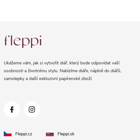
Z
á
p
a
Ukážeme vám, jak si vytvořit diář, který bude odpovídat vaší
t
osobnosti a životnímu stylu. Nabízíme diáře, náplně do diářů,
samolepky a další exkluzivní papírenské zboží.
í
Fleppi.cz
Fleppi.sk