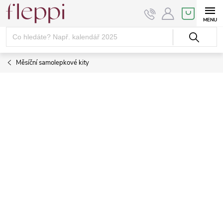
Přejít
NÁKUPNÍ
KOŠÍK
na
obsah
Měsíční samolepkové kity