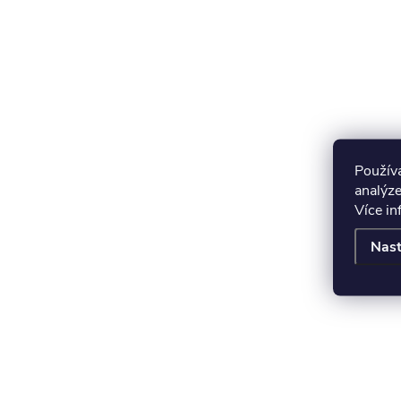
Použív
analýze
Více i
Nast