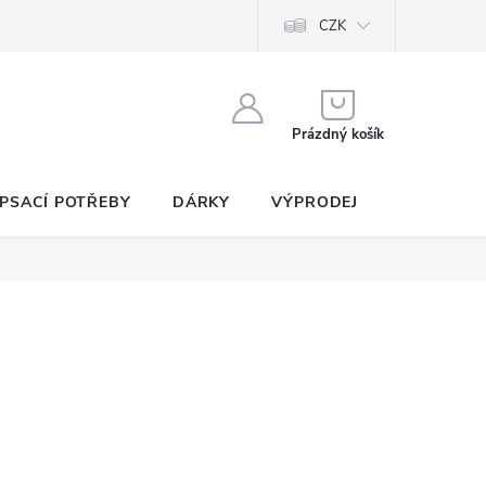
CZK
NÁKUPNÍ
KOŠÍK
Prázdný košík
PSACÍ POTŘEBY
DÁRKY
VÝPRODEJ
SEZNAM P