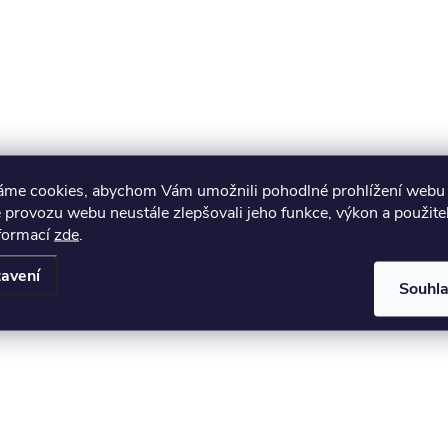
áme cookies, abychom Vám umožnili pohodlné prohlížení webu 
 provozu webu neustále zlepšovali jeho funkce, výkon a použite
nformací
zde
.
avení
Souhl