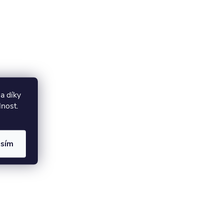
a díky
lnost.
asím