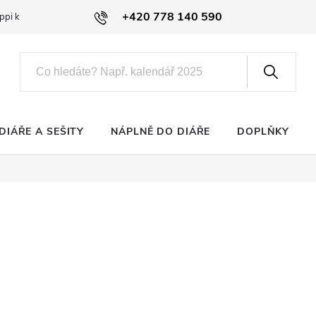
+420 778 140 590
ppi klub
DIÁŘE A SEŠITY
NÁPLNĚ DO DIÁŘE
DOPLŇKY