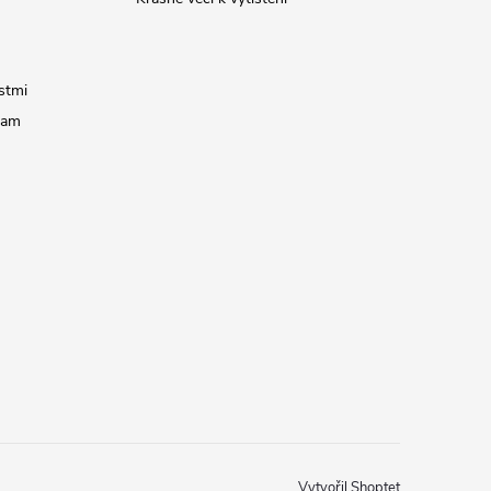
stmi
ram
Vytvořil Shoptet