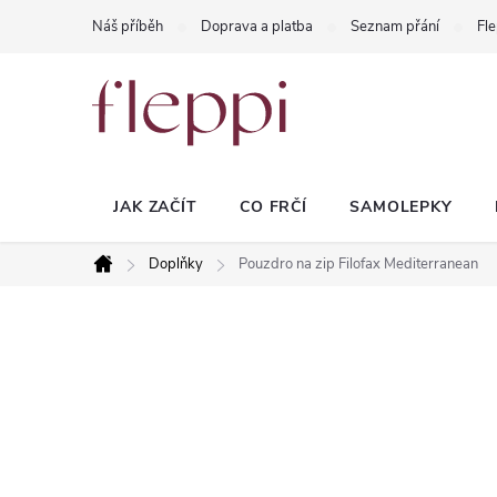
Přejít
Náš příběh
Doprava a platba
Seznam přání
Fle
na
obsah
JAK ZAČÍT
CO FRČÍ
SAMOLEPKY
Doplňky
Pouzdro na zip Filofax Mediterranean
Domů