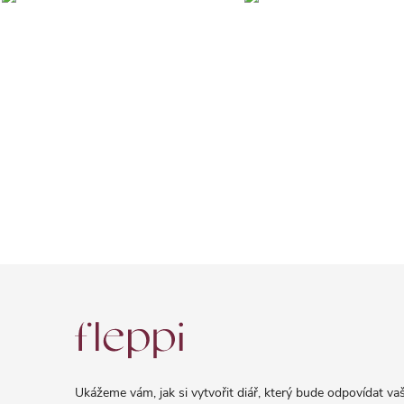
Z
á
p
a
Ukážeme vám, jak si vytvořit diář, který bude odpovídat vaš