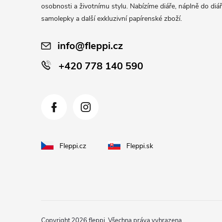
t
osobnosti a životnímu stylu. Nabízíme diáře, náplně do diář
í
samolepky a další exkluzivní papírenské zboží.
info@fleppi.cz
+420 778 140 590
Fleppi.cz
Fleppi.sk
Copyright 2026
fleppi
. Všechna práva vyhrazena.