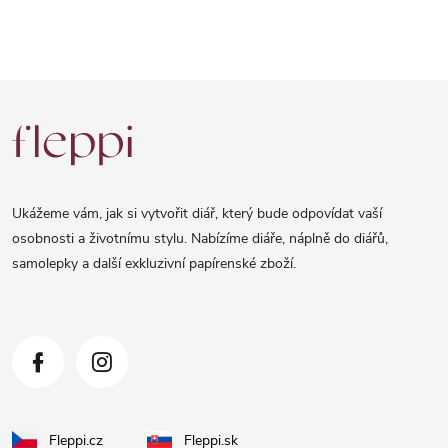
Z
á
p
a
Ukážeme vám, jak si vytvořit diář, který bude odpovídat vaší
t
osobnosti a životnímu stylu. Nabízíme diáře, náplně do diářů,
samolepky a další exkluzivní papírenské zboží.
í
Fleppi.cz
Fleppi.sk