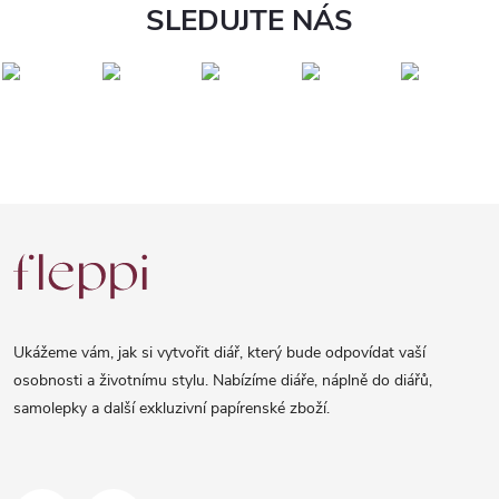
SLEDUJTE NÁS
Z
á
p
a
Ukážeme vám, jak si vytvořit diář, který bude odpovídat vaší
t
osobnosti a životnímu stylu. Nabízíme diáře, náplně do diářů,
samolepky a další exkluzivní papírenské zboží.
í