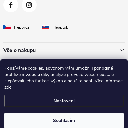
Fleppi.cz
Fleppi.sk
Vše o nákupu
O Fleppi
Používáme cookies, abychom Vám umožnili pohodlné
prohlížení webu a díky analýze provozu webu neustále
zlepšovali jeho funkce, výkon a použitelnost. Více informací
Inspirace pro vás
zde
.
Nastavení
Copyright 2026
fleppi
. Všechna práva vyhrazena.
Souhlasím
Vytvořil Shoptet