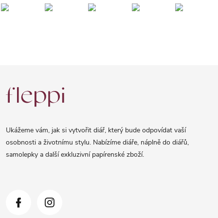
Z
á
p
a
Ukážeme vám, jak si vytvořit diář, který bude odpovídat vaší
t
osobnosti a životnímu stylu. Nabízíme diáře, náplně do diářů,
samolepky a další exkluzivní papírenské zboží.
í