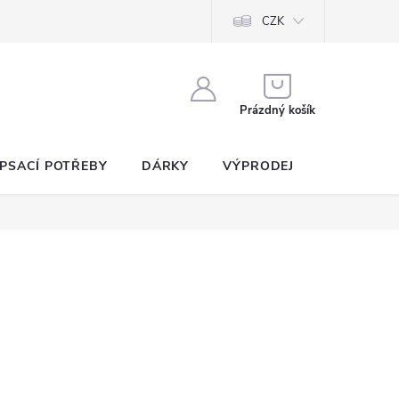
CZK
NÁKUPNÍ
KOŠÍK
Prázdný košík
PSACÍ POTŘEBY
DÁRKY
VÝPRODEJ
SEZNAM P