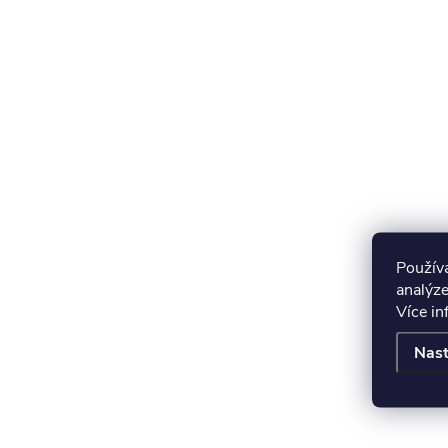
Použív
analýze
Více i
Nast