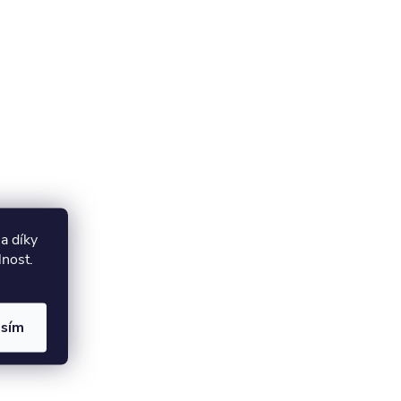
a díky
lnost.
asím