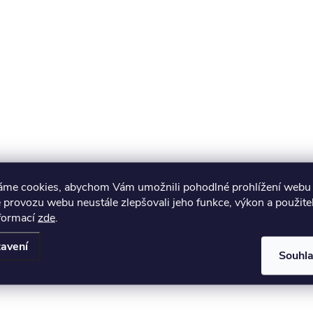
áme cookies, abychom Vám umožnili pohodlné prohlížení webu 
 provozu webu neustále zlepšovali jeho funkce, výkon a použite
nformací
zde
.
avení
Souhl