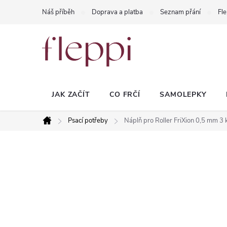
Přejít
Náš příběh
Doprava a platba
Seznam přání
Fle
na
obsah
JAK ZAČÍT
CO FRČÍ
SAMOLEPKY
Psací potřeby
Náplň pro Roller FriXion 0,5 mm 3 k
Domů