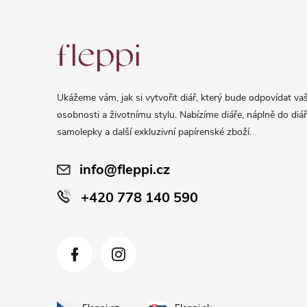
Z
á
p
a
Ukážeme vám, jak si vytvořit diář, který bude odpovídat vaš
t
osobnosti a životnímu stylu. Nabízíme diáře, náplně do diář
í
samolepky a další exkluzivní papírenské zboží.
info@fleppi.cz
+420 778 140 590