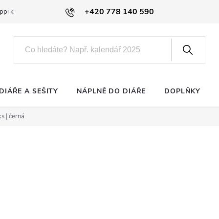
+420 778 140 590
ppi klub
DIÁŘE A SEŠITY
NÁPLNĚ DO DIÁŘE
DOPLŇKY
s | černá