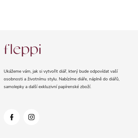
Z
á
p
a
Ukážeme vám, jak si vytvořit diář, který bude odpovídat vaší
t
osobnosti a životnímu stylu. Nabízíme diáře, náplně do diářů,
samolepky a další exkluzivní papírenské zboží.
í