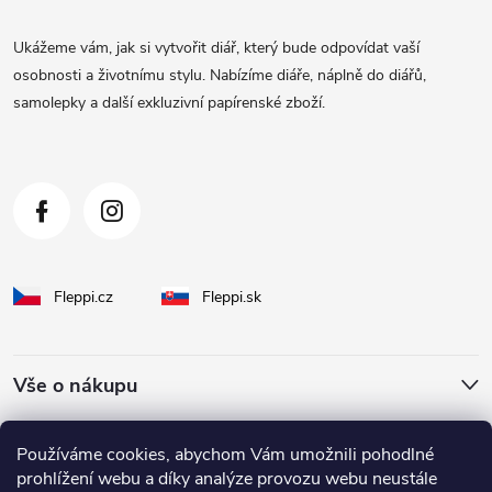
a
Ukážeme vám, jak si vytvořit diář, který bude odpovídat vaší
t
osobnosti a životnímu stylu. Nabízíme diáře, náplně do diářů,
samolepky a další exkluzivní papírenské zboží.
í
Fleppi.cz
Fleppi.sk
Vše o nákupu
O Fleppi
Používáme cookies, abychom Vám umožnili pohodlné
prohlížení webu a díky analýze provozu webu neustále