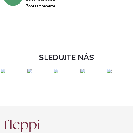
Zobrazit recenze
SLEDUJTE NÁS
Z
á
p