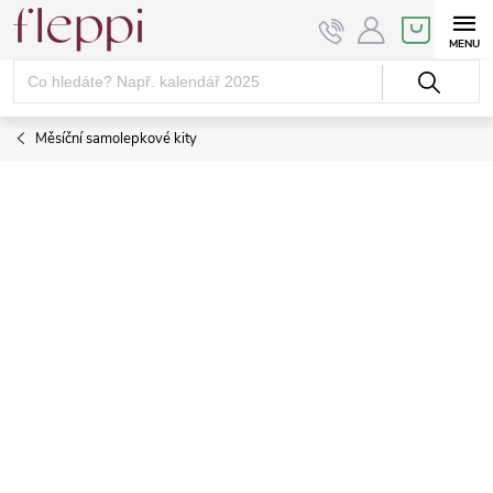
Přejít
NÁKUPNÍ
KOŠÍK
na
obsah
Měsíční samolepkové kity