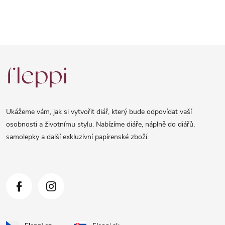
Z
á
p
a
Ukážeme vám, jak si vytvořit diář, který bude odpovídat vaší
t
osobnosti a životnímu stylu. Nabízíme diáře, náplně do diářů,
samolepky a další exkluzivní papírenské zboží.
í