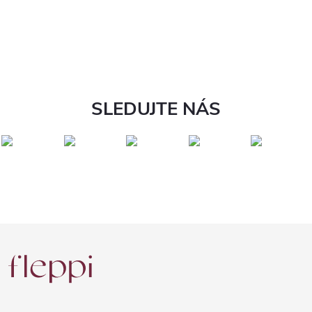
SLEDUJTE NÁS
Z
á
p
a