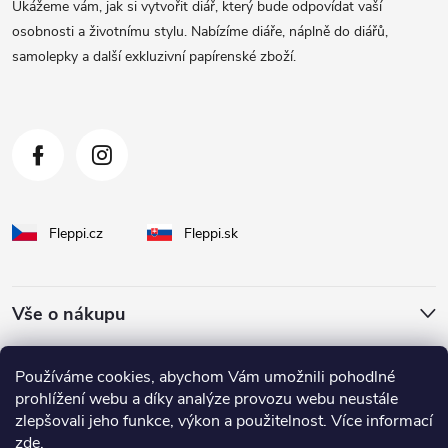
Ukážeme vám, jak si vytvořit diář, který bude odpovídat vaší
t
osobnosti a životnímu stylu. Nabízíme diáře, náplně do diářů,
samolepky a další exkluzivní papírenské zboží.
í
Fleppi.cz
Fleppi.sk
Vše o nákupu
O Fleppi
Používáme cookies, abychom Vám umožnili pohodlné
prohlížení webu a díky analýze provozu webu neustále
zlepšovali jeho funkce, výkon a použitelnost. Více informací
Inspirace pro vás
zde
.