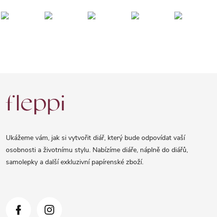
Z
á
p
a
Ukážeme vám, jak si vytvořit diář, který bude odpovídat vaší
t
osobnosti a životnímu stylu. Nabízíme diáře, náplně do diářů,
samolepky a další exkluzivní papírenské zboží.
í