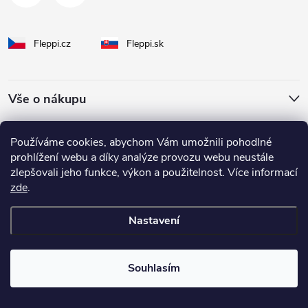
Fleppi.cz
Fleppi.sk
Vše o nákupu
O Fleppi
Používáme cookies, abychom Vám umožnili pohodlné
prohlížení webu a díky analýze provozu webu neustále
zlepšovali jeho funkce, výkon a použitelnost. Více informací
Inspirace pro vás
zde
.
Nastavení
Copyright 2026
fleppi
. Všechna práva vyhrazena.
Souhlasím
Vytvořil Shoptet