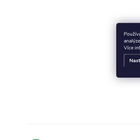
Použív
analýze
Více i
Nast