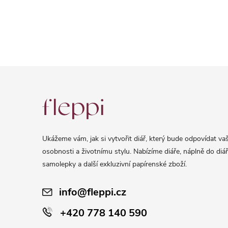
Z
á
p
a
Ukážeme vám, jak si vytvořit diář, který bude odpovídat vaš
t
osobnosti a životnímu stylu. Nabízíme diáře, náplně do diář
í
samolepky a další exkluzivní papírenské zboží.
info@fleppi.cz
+420 778 140 590