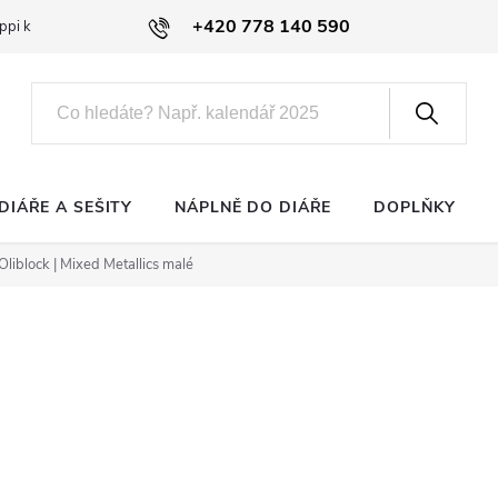
+420 778 140 590
ppi klub
DIÁŘE A SEŠITY
NÁPLNĚ DO DIÁŘE
DOPLŇKY
Oliblock | Mixed Metallics malé