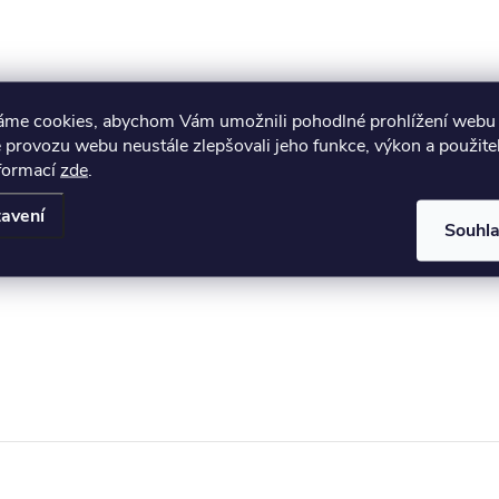
áme cookies, abychom Vám umožnili pohodlné prohlížení webu 
 provozu webu neustále zlepšovali jeho funkce, výkon a použite
nformací
zde
.
avení
Souhl