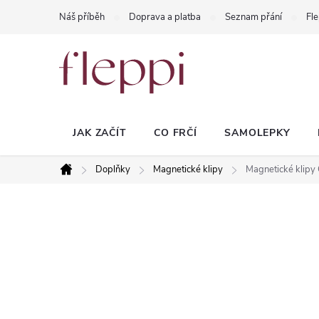
Přejít
Náš příběh
Doprava a platba
Seznam přání
Fle
na
obsah
JAK ZAČÍT
CO FRČÍ
SAMOLEPKY
Doplňky
Magnetické klipy
Magnetické klipy 
Domů