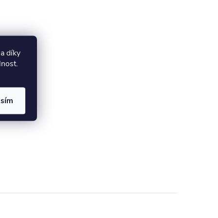
a díky
lnost.
asím