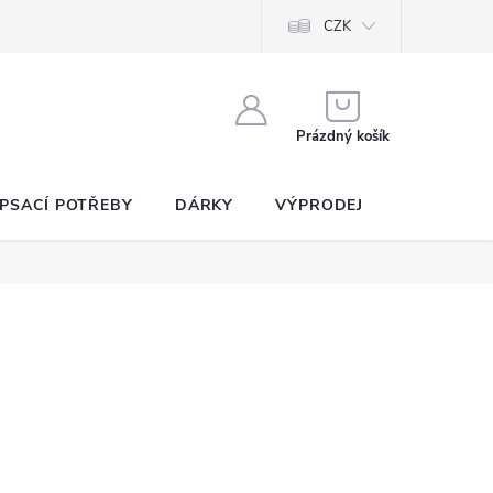
CZK
NÁKUPNÍ
KOŠÍK
Prázdný košík
PSACÍ POTŘEBY
DÁRKY
VÝPRODEJ
SEZNAM P