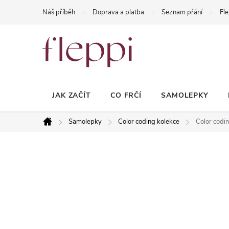
Přejít
Náš příběh
Doprava a platba
Seznam přání
Fle
na
obsah
JAK ZAČÍT
CO FRČÍ
SAMOLEPKY
Samolepky
Color coding kolekce
Color codin
Domů