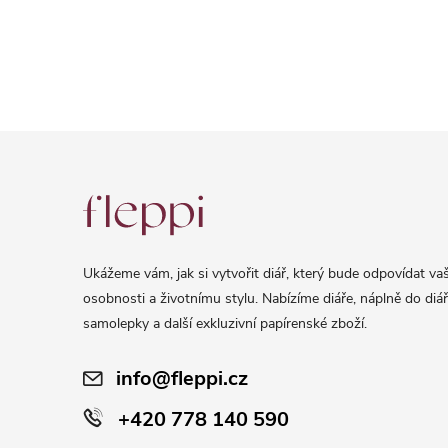
Z
á
p
a
Ukážeme vám, jak si vytvořit diář, který bude odpovídat vaš
t
osobnosti a životnímu stylu. Nabízíme diáře, náplně do diář
í
samolepky a další exkluzivní papírenské zboží.
info@fleppi.cz
+420 778 140 590