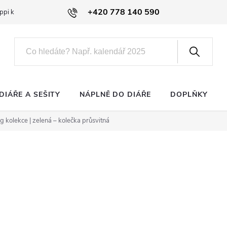
+420 778 140 590
ppi klub
DIÁŘE A SEŠITY
NÁPLNĚ DO DIÁŘE
DOPLŇKY
g kolekce | zelená – kolečka průsvitná