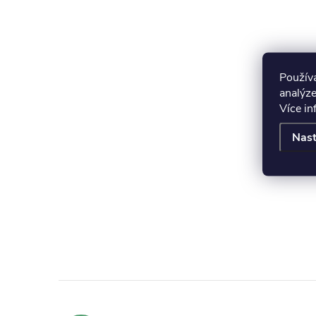
Použív
analýze
Více i
Nast