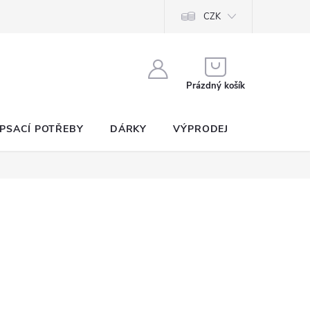
CZK
NÁKUPNÍ
KOŠÍK
Prázdný košík
PSACÍ POTŘEBY
DÁRKY
VÝPRODEJ
SEZNAM P