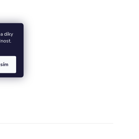
a díky
lnost.
asím