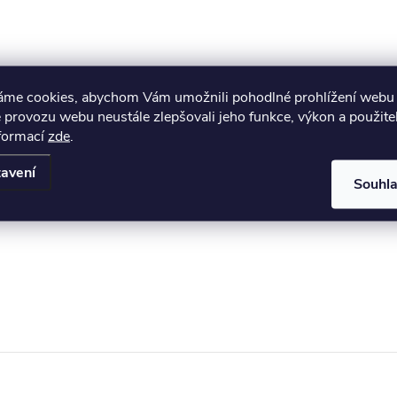
áme cookies, abychom Vám umožnili pohodlné prohlížení webu 
 provozu webu neustále zlepšovali jeho funkce, výkon a použite
nformací
zde
.
avení
Souhl