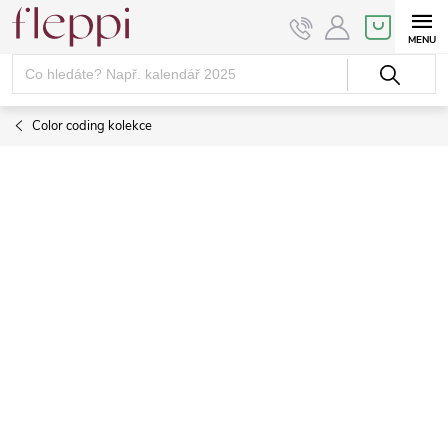
Přejít
NÁKUPNÍ
KOŠÍK
na
obsah
Color coding kolekce