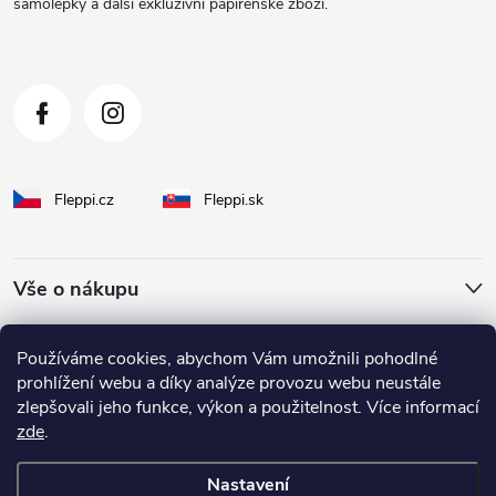
samolepky a další exkluzivní papírenské zboží.
í
Fleppi.cz
Fleppi.sk
Vše o nákupu
O Fleppi
Používáme cookies, abychom Vám umožnili pohodlné
prohlížení webu a díky analýze provozu webu neustále
zlepšovali jeho funkce, výkon a použitelnost. Více informací
Inspirace pro vás
zde
.
Nastavení