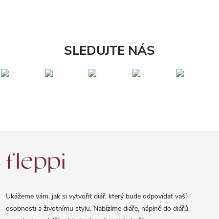
SLEDUJTE NÁS
Z
á
p
a
Ukážeme vám, jak si vytvořit diář, který bude odpovídat vaší
t
osobnosti a životnímu stylu. Nabízíme diáře, náplně do diářů,