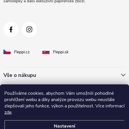
samolepky a další exkluzivní papírenské zboží.
í
Fleppi.cz
Fleppi.sk
Vše o nákupu
O Fleppi
Používáme cookies, abychom Vám umožnili pohodlné
prohlížení webu a díky analýze provozu webu neustále
zlepšovali jeho funkce, výkon a použitelnost. Více informací
Inspirace pro vás
zde
.
Nastavení