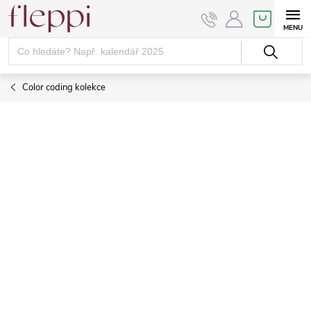
Přejít
NÁKUPNÍ
KOŠÍK
na
obsah
Color coding kolekce