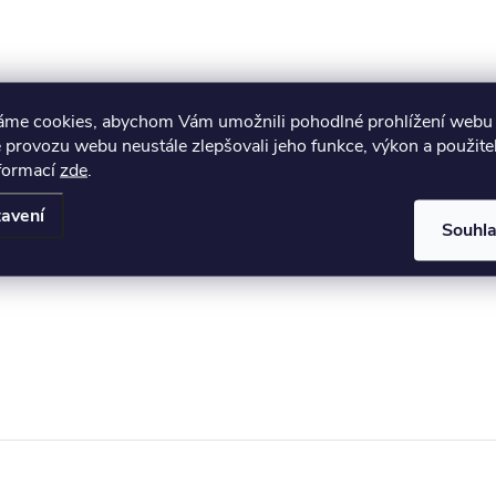
áme cookies, abychom Vám umožnili pohodlné prohlížení webu 
 provozu webu neustále zlepšovali jeho funkce, výkon a použite
nformací
zde
.
avení
Souhl