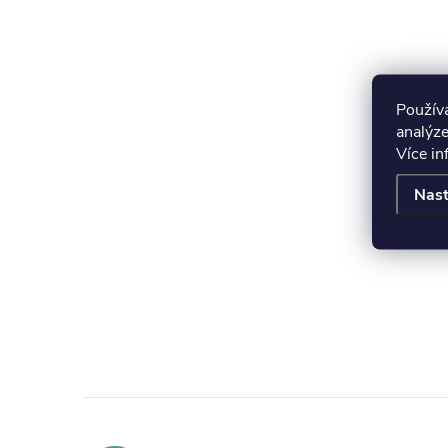
Použív
analýze
Více i
Nast