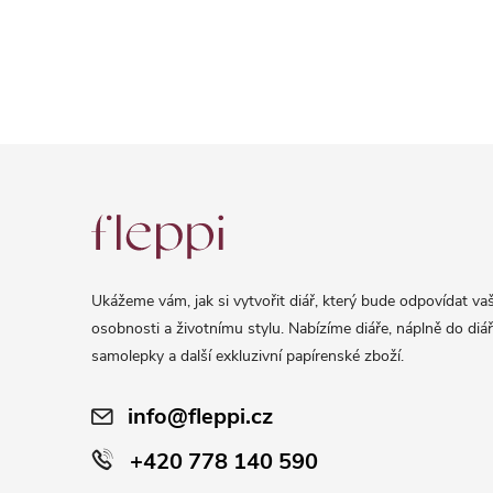
Z
á
p
a
Ukážeme vám, jak si vytvořit diář, který bude odpovídat vaš
t
osobnosti a životnímu stylu. Nabízíme diáře, náplně do diář
í
samolepky a další exkluzivní papírenské zboží.
info@fleppi.cz
+420 778 140 590