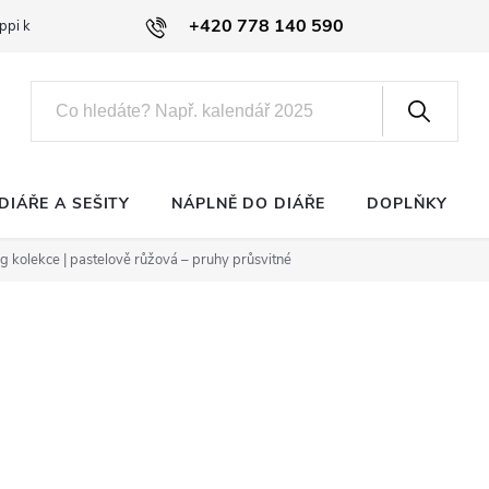
+420 778 140 590
ppi klub
DIÁŘE A SEŠITY
NÁPLNĚ DO DIÁŘE
DOPLŇKY
g kolekce | pastelově růžová – pruhy průsvitné