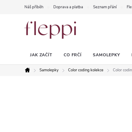
Přejít
Náš příběh
Doprava a platba
Seznam přání
Fle
na
obsah
JAK ZAČÍT
CO FRČÍ
SAMOLEPKY
Samolepky
Color coding kolekce
Color codin
Domů