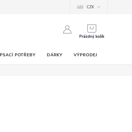
CZK
NÁKUPNÍ
KOŠÍK
Prázdný košík
PSACÍ POTŘEBY
DÁRKY
VÝPRODEJ
SEZNAM P