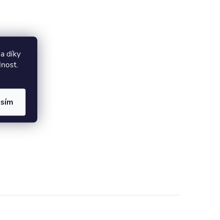
a díky
lnost.
asím