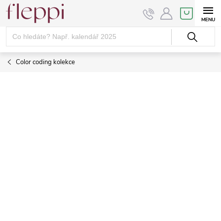
Přejít
NÁKUPNÍ
KOŠÍK
na
obsah
Color coding kolekce