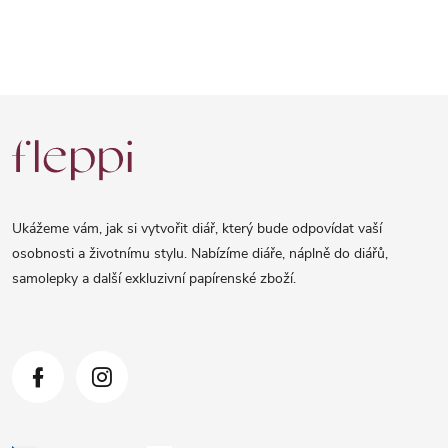
Z
á
p
a
Ukážeme vám, jak si vytvořit diář, který bude odpovídat vaší
t
osobnosti a životnímu stylu. Nabízíme diáře, náplně do diářů,
samolepky a další exkluzivní papírenské zboží.
í