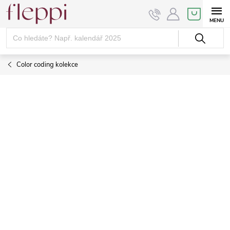
Přejít
NÁKUPNÍ
KOŠÍK
na
obsah
Color coding kolekce