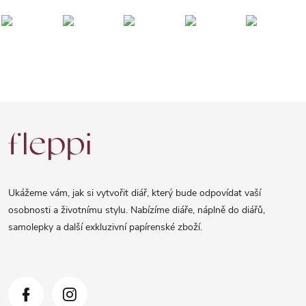
Z
á
p
a
Ukážeme vám, jak si vytvořit diář, který bude odpovídat vaší
t
osobnosti a životnímu stylu. Nabízíme diáře, náplně do diářů,
samolepky a další exkluzivní papírenské zboží.
í