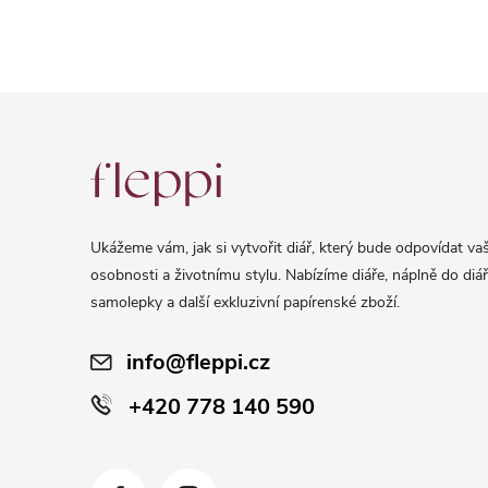
Z
á
p
a
Ukážeme vám, jak si vytvořit diář, který bude odpovídat vaš
t
osobnosti a životnímu stylu. Nabízíme diáře, náplně do diář
í
samolepky a další exkluzivní papírenské zboží.
info@fleppi.cz
+420 778 140 590