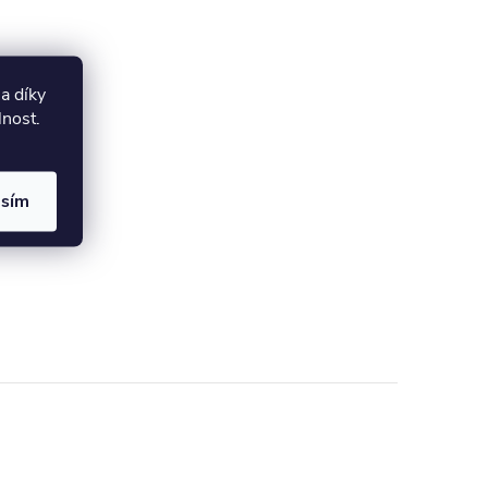
a díky
lnost.
asím