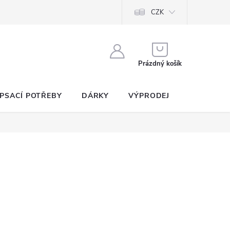
CZK
NÁKUPNÍ
KOŠÍK
Prázdný košík
PSACÍ POTŘEBY
DÁRKY
VÝPRODEJ
SEZNAM P