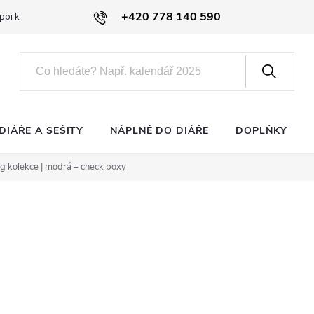
+420 778 140 590
ppi klub
DIÁŘE A SEŠITY
NÁPLNĚ DO DIÁŘE
DOPLŇKY
ng kolekce | modrá – check boxy