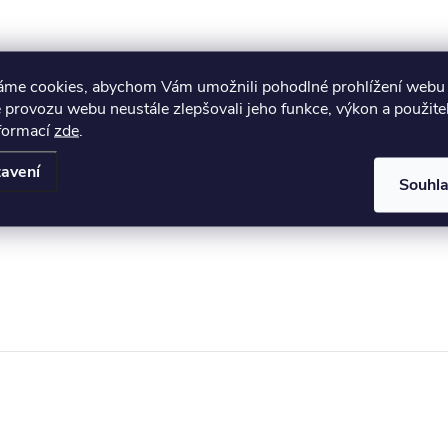
áme cookies, abychom Vám umožnili pohodlné prohlížení webu 
 provozu webu neustále zlepšovali jeho funkce, výkon a použite
nformací
zde
.
avení
Souhl