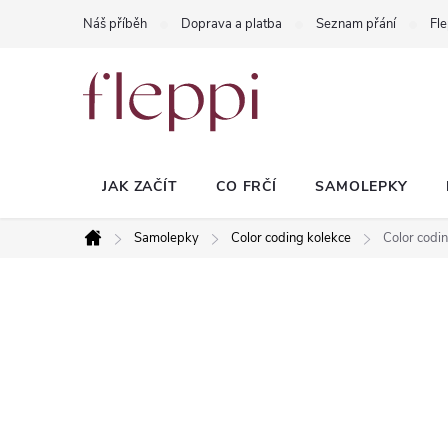
Přejít
Náš příběh
Doprava a platba
Seznam přání
Fle
na
obsah
JAK ZAČÍT
CO FRČÍ
SAMOLEPKY
Samolepky
Color coding kolekce
Color codi
Domů