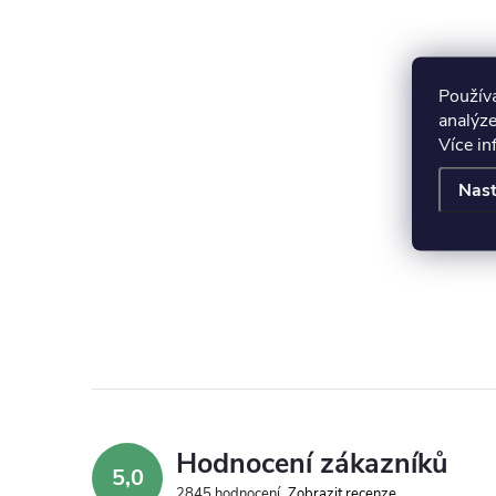
Použív
analýze
Více i
Nast
Hodnocení zákazníků
5,0
2845 hodnocení
Zobrazit recenze