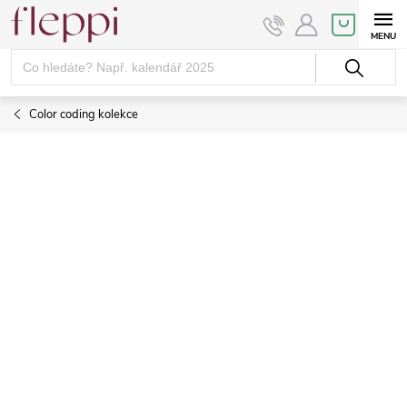
Přejít
NÁKUPNÍ
KOŠÍK
na
obsah
Color coding kolekce