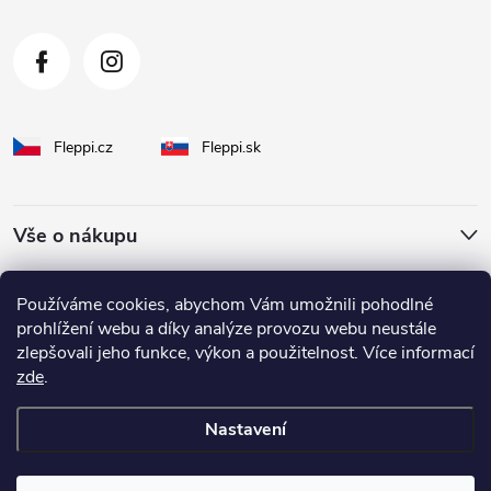
Fleppi.cz
Fleppi.sk
Vše o nákupu
O Fleppi
Používáme cookies, abychom Vám umožnili pohodlné
prohlížení webu a díky analýze provozu webu neustále
zlepšovali jeho funkce, výkon a použitelnost. Více informací
Inspirace pro vás
zde
.
Nastavení
Copyright 2026
fleppi
. Všechna práva vyhrazena.