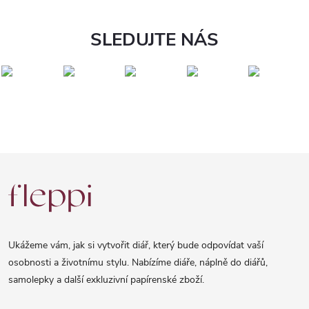
SLEDUJTE NÁS
Z
á
p
a
Ukážeme vám, jak si vytvořit diář, který bude odpovídat vaší
t
osobnosti a životnímu stylu. Nabízíme diáře, náplně do diářů,
samolepky a další exkluzivní papírenské zboží.
í