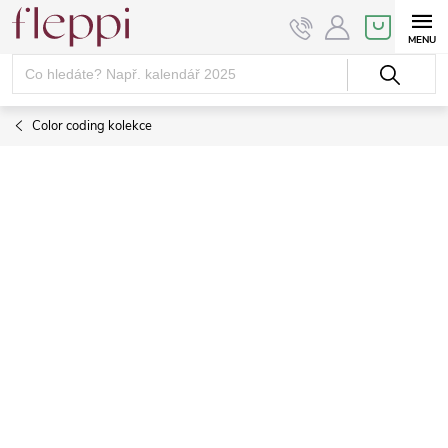
Přejít
NÁKUPNÍ
KOŠÍK
na
obsah
Color coding kolekce