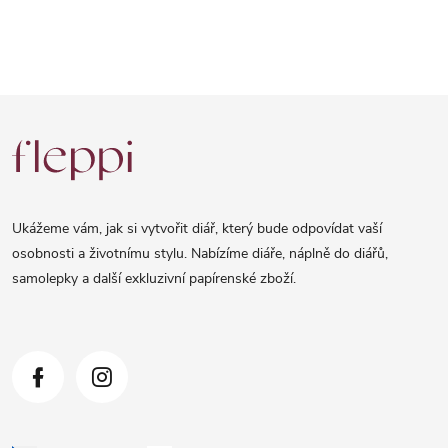
Z
á
p
a
Ukážeme vám, jak si vytvořit diář, který bude odpovídat vaší
t
osobnosti a životnímu stylu. Nabízíme diáře, náplně do diářů,
samolepky a další exkluzivní papírenské zboží.
í