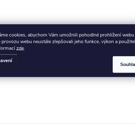
áme cookies, abychom Vám umožnili pohodlné prohlížení webu 
 provozu webu neustále zlepšovali jeho funkce, výkon a použite
nformací
zde
.
avení
Souhl