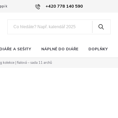
+420 778 140 590
ppi klub
DIÁŘE A SEŠITY
NÁPLNĚ DO DIÁŘE
DOPLŇKY
g kolekce | fialová – sada 11 archů