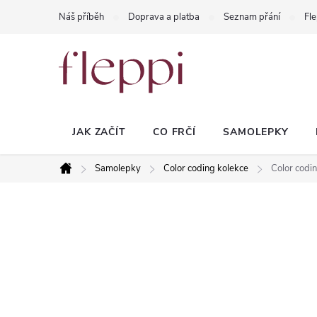
Přejít
Náš příběh
Doprava a platba
Seznam přání
Fle
na
obsah
JAK ZAČÍT
CO FRČÍ
SAMOLEPKY
Samolepky
Color coding kolekce
Color codin
Domů