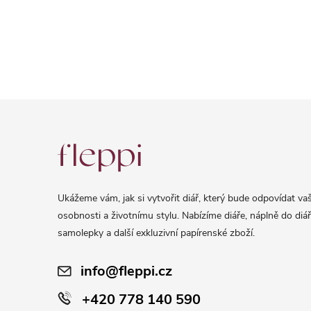
Z
á
p
a
Ukážeme vám, jak si vytvořit diář, který bude odpovídat vaš
t
osobnosti a životnímu stylu. Nabízíme diáře, náplně do diář
í
samolepky a další exkluzivní papírenské zboží.
info@fleppi.cz
+420 778 140 590