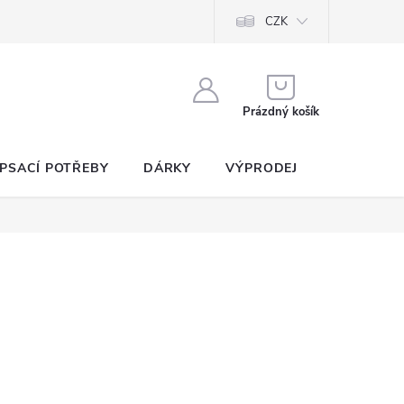
CZK
NÁKUPNÍ
KOŠÍK
Prázdný košík
PSACÍ POTŘEBY
DÁRKY
VÝPRODEJ
SEZNAM P