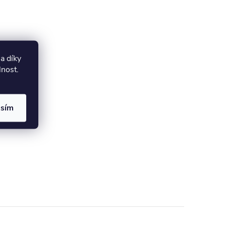
a díky
lnost.
asím