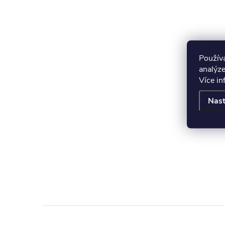
Použív
analýze
Více i
Nast