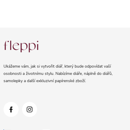
Z
á
p
a
Ukážeme vám, jak si vytvořit diář, který bude odpovídat vaší
t
osobnosti a životnímu stylu. Nabízíme diáře, náplně do diářů,
samolepky a další exkluzivní papírenské zboží.
í