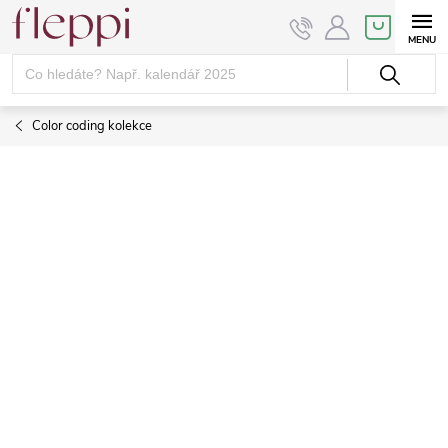
Přejít
NÁKUPNÍ
KOŠÍK
na
obsah
Color coding kolekce