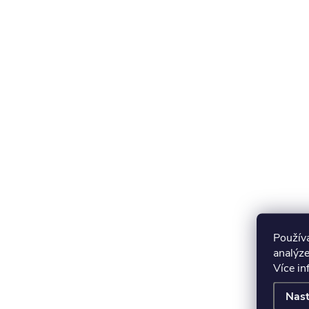
Použív
analýze
Více i
Nast