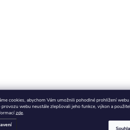
áme cookies, abychom Vám umožnili pohodlné prohlížení webu 
 provozu webu neustále zlepšovali jeho funkce, výkon a použite
nformací
zde
.
avení
Souhl