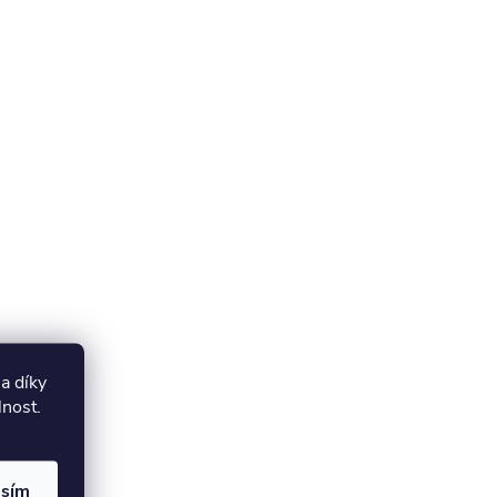
a díky
lnost.
asím