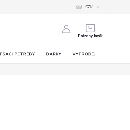
CZK
NÁKUPNÍ
KOŠÍK
Prázdný košík
PSACÍ POTŘEBY
DÁRKY
VÝPRODEJ
SEZNAM P