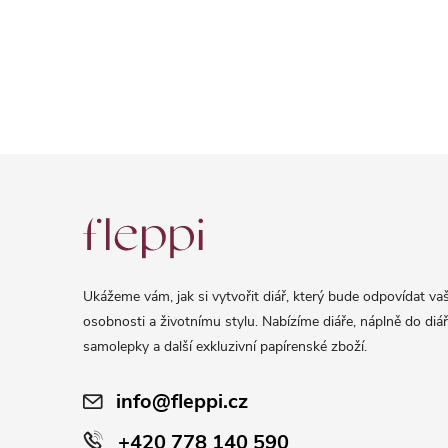
Z
á
p
a
Ukážeme vám, jak si vytvořit diář, který bude odpovídat vaš
t
osobnosti a životnímu stylu. Nabízíme diáře, náplně do diář
í
samolepky a další exkluzivní papírenské zboží.
info@fleppi.cz
+420 778 140 590