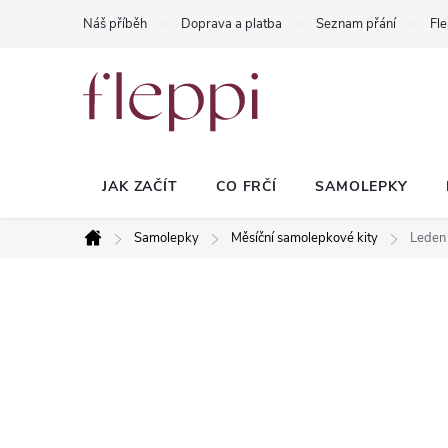
Přejít
Náš příběh
Doprava a platba
Seznam přání
Fle
na
obsah
JAK ZAČÍT
CO FRČÍ
SAMOLEPKY
Samolepky
Měsíční samolepkové kity
Leden 
Domů