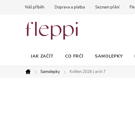
Přejít
Náš příběh
Doprava a platba
Seznam přání
Fle
na
obsah
JAK ZAČÍT
CO FRČÍ
SAMOLEPKY
Samolepky
Květen 2026 | arch 7
Domů