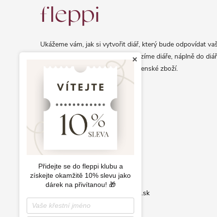
á
p
a
Ukážeme vám, jak si vytvořit diář, který bude odpovídat vaš
t
osobnosti a životnímu stylu. Nabízíme diáře, náplně do diář
×
í
samolepky a další exkluzivní papírenské zboží.
info@fleppi.cz
+420 778 140 590
Přidejte se do fleppi klubu a
získejte okamžitě 10% slevu jako
dárek na přivítanou! 🎁
Fleppi.cz
Fleppi.sk