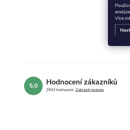
Použív
analýze
Více i
Nast
Hodnocení zákazníků
5,0
2843 hodnocení
Zobrazit recenze