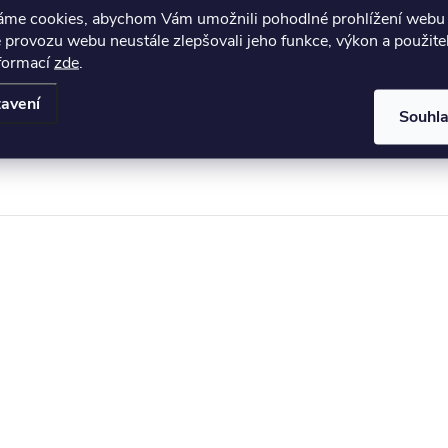
áme cookies, abychom Vám umožnili pohodlné prohlížení webu 
 provozu webu neustále zlepšovali jeho funkce, výkon a použite
nformací
zde
.
avení
Souhl