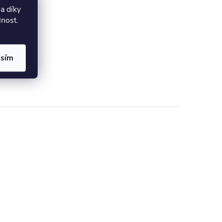
a díky
lnost.
asím