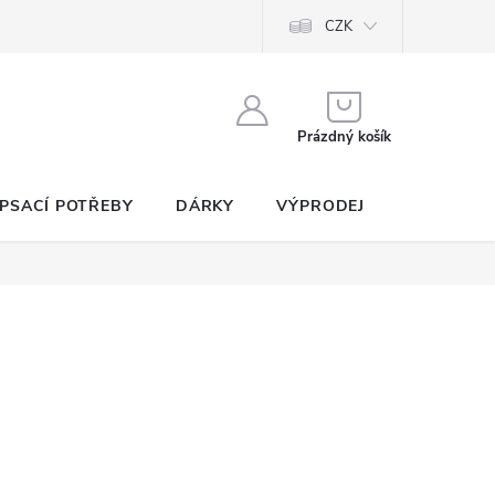
CZK
NÁKUPNÍ
KOŠÍK
Prázdný košík
PSACÍ POTŘEBY
DÁRKY
VÝPRODEJ
SEZNAM P