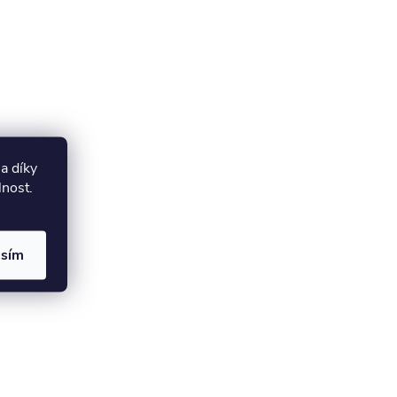
a díky
lnost.
asím