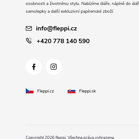
t
osobnosti a životnímu stylu. Nabízíme diáře, náplně do diář
í
samolepky a další exkluzivní papírenské zboží.
info@fleppi.cz
+420 778 140 590
Fleppi.cz
Fleppi.sk
Copyright 2026
fleppi
. Všechna práva vyhrazena.