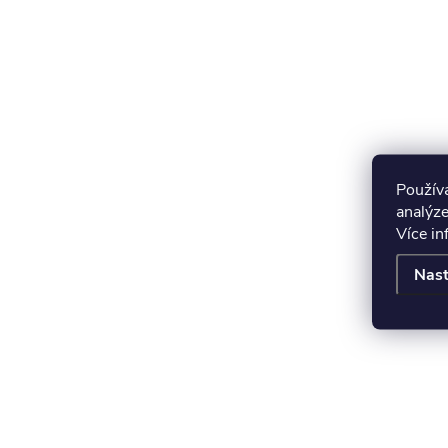
Použív
analýze
Více i
Nast