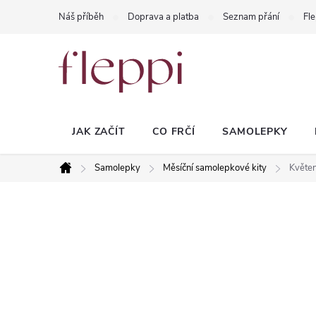
Přejít
Náš příběh
Doprava a platba
Seznam přání
Fle
na
obsah
JAK ZAČÍT
CO FRČÍ
SAMOLEPKY
Samolepky
Měsíční samolepkové kity
Květen
Domů