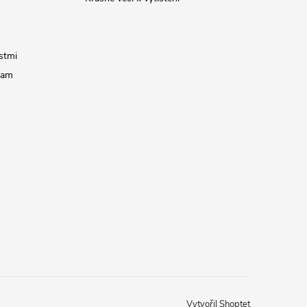
stmi
ram
Vytvořil Shoptet