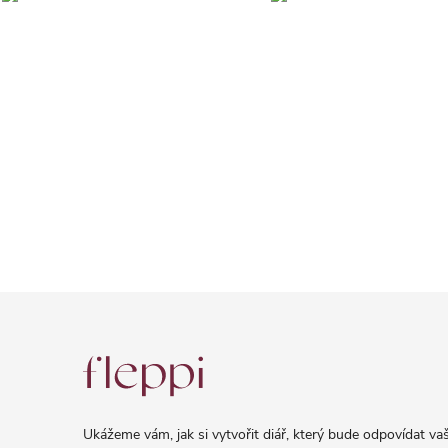
Z
á
p
a
Ukážeme vám, jak si vytvořit diář, který bude odpovídat vaš