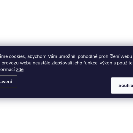
áme cookies, abychom Vám umožnili pohodlné prohlížení webu 
 provozu webu neustále zlepšovali jeho funkce, výkon a použite
nformací
zde
.
avení
Souhl