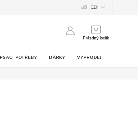
CZK
NÁKUPNÍ
KOŠÍK
Prázdný košík
PSACÍ POTŘEBY
DÁRKY
VÝPRODEJ
SEZNAM P