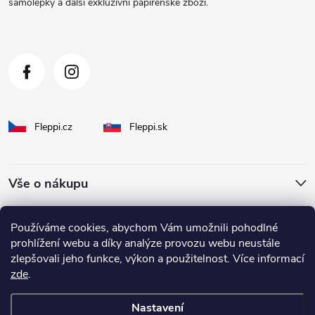
samolepky a další exkluzivní papírenské zboží.
í
Fleppi.cz
Fleppi.sk
Vše o nákupu
O Fleppi
Používáme cookies, abychom Vám umožnili pohodlné
prohlížení webu a díky analýze provozu webu neustále
zlepšovali jeho funkce, výkon a použitelnost. Více informací
Inspirace pro vás
zde
.
Nastavení