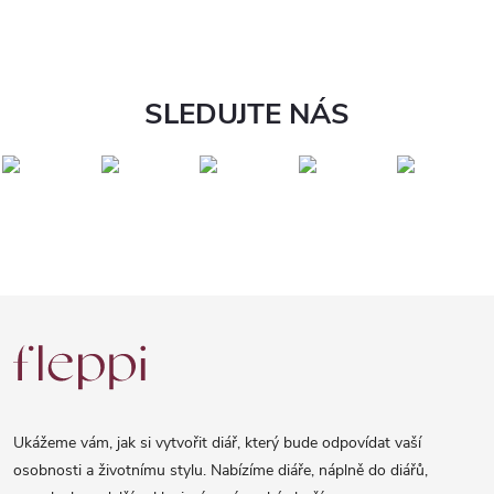
SLEDUJTE NÁS
Z
á
p
a
Ukážeme vám, jak si vytvořit diář, který bude odpovídat vaší
t
osobnosti a životnímu stylu. Nabízíme diáře, náplně do diářů,