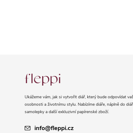
Z
á
p
a
Ukážeme vám, jak si vytvořit diář, který bude odpovídat vaš
t
osobnosti a životnímu stylu. Nabízíme diáře, náplně do diář
í
samolepky a další exkluzivní papírenské zboží.
info@fleppi.cz