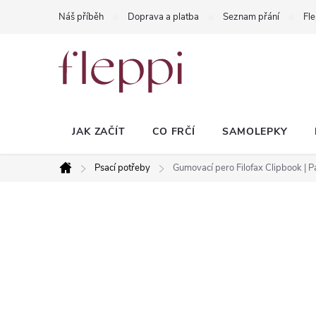
Přejít
Náš příběh
Doprava a platba
Seznam přání
Fle
na
obsah
JAK ZAČÍT
CO FRČÍ
SAMOLEPKY
Psací potřeby
Gumovací pero Filofax Clipbook | P
Domů