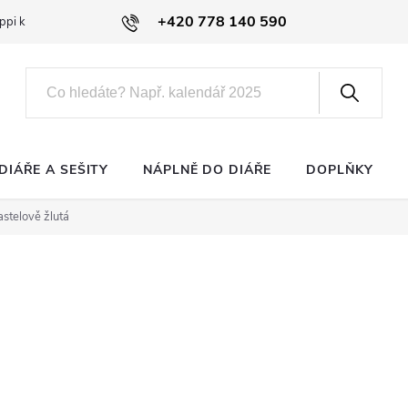
+420 778 140 590
ppi klub
DIÁŘE A SEŠITY
NÁPLNĚ DO DIÁŘE
DOPLŇKY
astelově žlutá