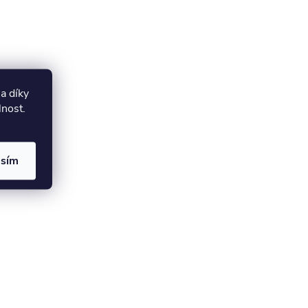
a díky
lnost.
asím