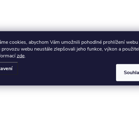
áme cookies, abychom Vám umožnili pohodlné prohlížení webu 
 provozu webu neustále zlepšovali jeho funkce, výkon a použite
nformací
zde
.
avení
Souhl