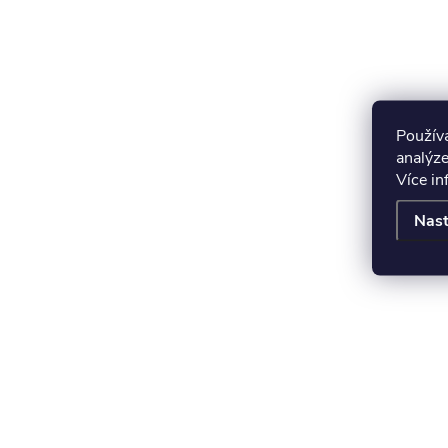
Použív
analýze
Více i
Nast