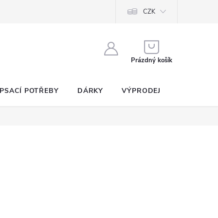
CZK
NÁKUPNÍ
KOŠÍK
Prázdný košík
PSACÍ POTŘEBY
DÁRKY
VÝPRODEJ
SEZNAM P