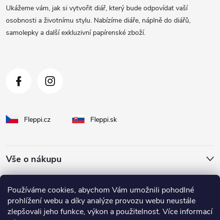
a
Ukážeme vám, jak si vytvořit diář, který bude odpovídat vaší
t
osobnosti a životnímu stylu. Nabízíme diáře, náplně do diářů,
samolepky a další exkluzivní papírenské zboží.
í
Fleppi.cz
Fleppi.sk
Vše o nákupu
O Fleppi
Používáme cookies, abychom Vám umožnili pohodlné
prohlížení webu a díky analýze provozu webu neustále
zlepšovali jeho funkce, výkon a použitelnost. Více informací
Inspirace pro vás