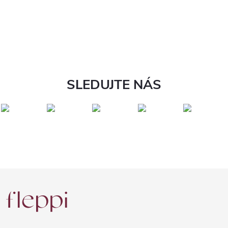
SLEDUJTE NÁS
Z
á
p