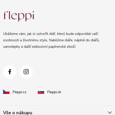
Z
á
p
a
Ukážeme vám, jak si vytvořit diář, který bude odpovídat vaší
t
osobnosti a životnímu stylu. Nabízíme diáře, náplně do diářů,
samolepky a další exkluzivní papírenské zboží.
í
Fleppi.cz
Fleppi.sk
Vše o nákupu