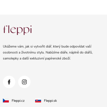
Z
á
p
a
Ukážeme vám, jak si vytvořit diář, který bude odpovídat vaší
t
osobnosti a životnímu stylu. Nabízíme diáře, náplně do diářů,
samolepky a další exkluzivní papírenské zboží.
í
Fleppi.cz
Fleppi.sk