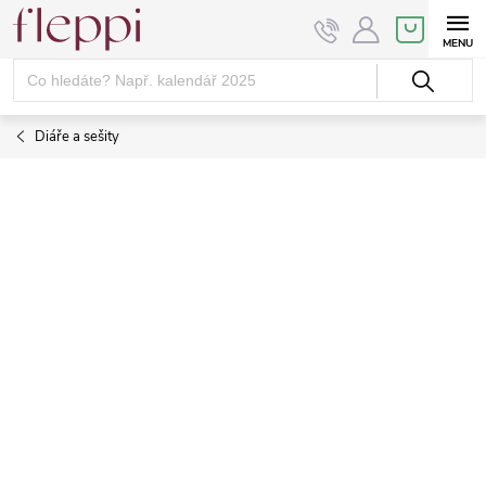
Přejít
NÁKUPNÍ
KOŠÍK
na
obsah
Diáře a sešity