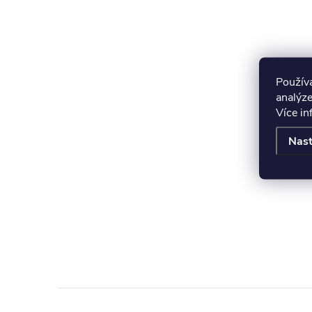
Použív
analýze
Více i
Nast