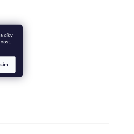
a díky
lnost.
asím