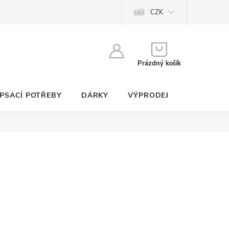
CZK
NÁKUPNÍ
KOŠÍK
Prázdný košík
PSACÍ POTŘEBY
DÁRKY
VÝPRODEJ
SEZNAM P