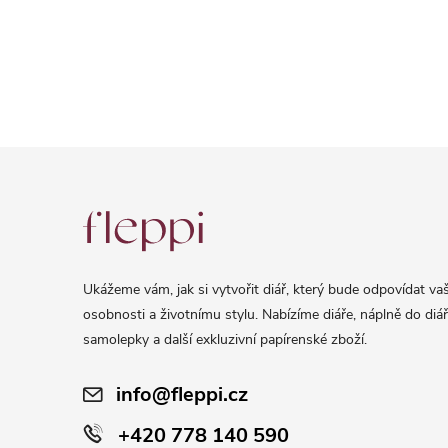
Z
á
p
a
Ukážeme vám, jak si vytvořit diář, který bude odpovídat vaš
t
osobnosti a životnímu stylu. Nabízíme diáře, náplně do diář
í
samolepky a další exkluzivní papírenské zboží.
info@fleppi.cz
+420 778 140 590