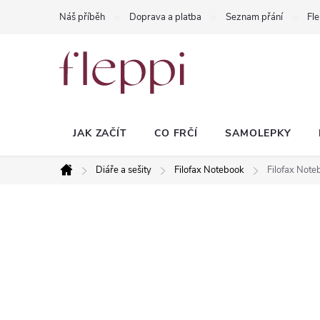
Přejít
Náš příběh
Doprava a platba
Seznam přání
Fle
na
obsah
JAK ZAČÍT
CO FRČÍ
SAMOLEPKY
Diáře a sešity
Filofax Notebook
Filofax Note
Domů