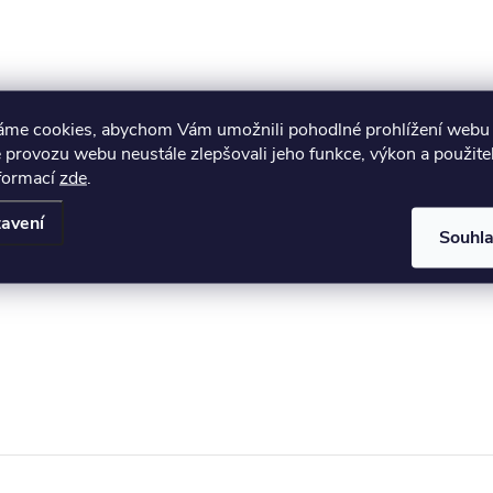
áme cookies, abychom Vám umožnili pohodlné prohlížení webu 
 provozu webu neustále zlepšovali jeho funkce, výkon a použite
nformací
zde
.
avení
Souhl