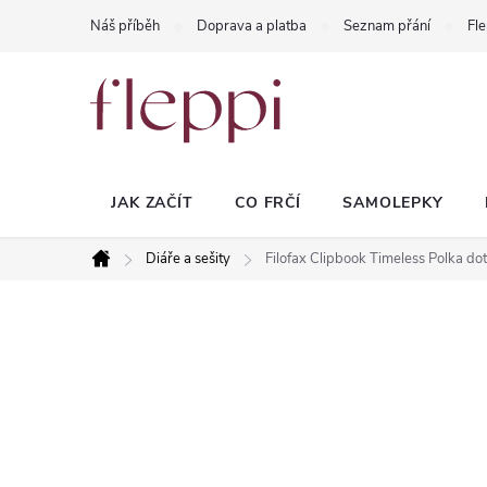
Přejít
Náš příběh
Doprava a platba
Seznam přání
Fle
na
obsah
JAK ZAČÍT
CO FRČÍ
SAMOLEPKY
Diáře a sešity
Filofax Clipbook Timeless Polka dot
Domů