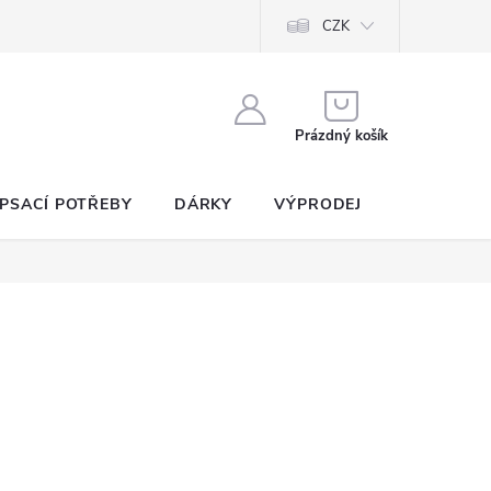
CZK
NÁKUPNÍ
KOŠÍK
Prázdný košík
PSACÍ POTŘEBY
DÁRKY
VÝPRODEJ
SEZNAM P