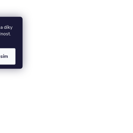
a díky
lnost.
asím