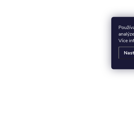
Použív
analýze
Více i
Nast