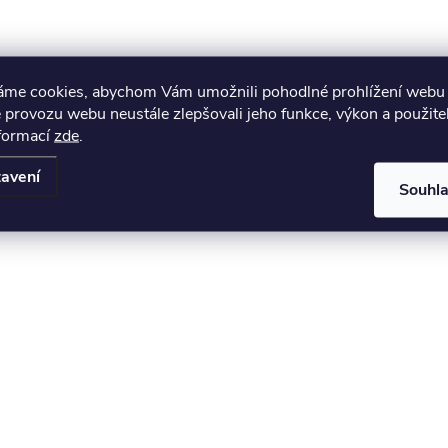
áme cookies, abychom Vám umožnili pohodlné prohlížení webu 
 provozu webu neustále zlepšovali jeho funkce, výkon a použite
nformací
zde
.
avení
Souhl