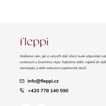
Z
á
p
a
Ukážeme vám, jak si vytvořit diář, který bude odpovídat vaš
t
osobnosti a životnímu stylu. Nabízíme diáře, náplně do diář
í
samolepky a další exkluzivní papírenské zboží.
info@fleppi.cz
+420 778 140 590