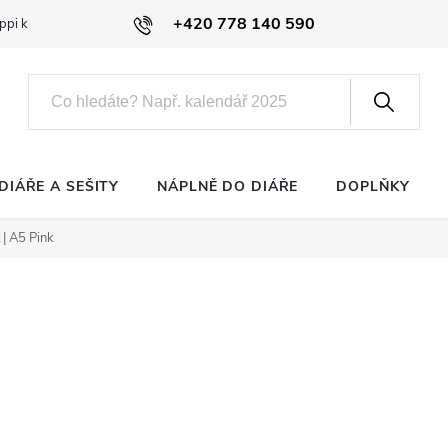
+420 778 140 590
ppi klub
DIÁŘE A SEŠITY
NÁPLNĚ DO DIÁŘE
DOPLŇKY
 | A5 Pink