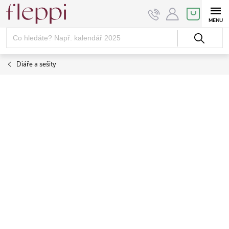
Přejít
NÁKUPNÍ
KOŠÍK
na
obsah
Diáře a sešity