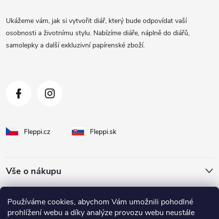
a
Ukážeme vám, jak si vytvořit diář, který bude odpovídat vaší
t
osobnosti a životnímu stylu. Nabízíme diáře, náplně do diářů,
samolepky a další exkluzivní papírenské zboží.
í
Fleppi.cz
Fleppi.sk
Vše o nákupu
O Fleppi
Používáme cookies, abychom Vám umožnili pohodlné
prohlížení webu a díky analýze provozu webu neustále