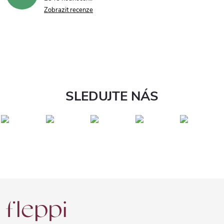
Zobrazit recenze
SLEDUJTE NÁS
Z
á
p