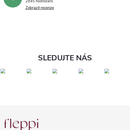
2845 hodnocení
Zobrazit recenze
SLEDUJTE NÁS
Z
á