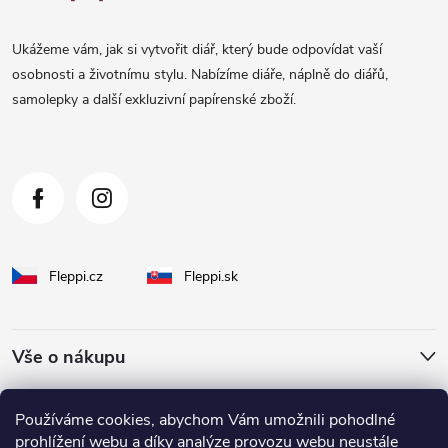
p
a
Ukážeme vám, jak si vytvořit diář, který bude odpovídat vaší
t
osobnosti a životnímu stylu. Nabízíme diáře, náplně do diářů,
samolepky a další exkluzivní papírenské zboží.
í
Fleppi.cz
Fleppi.sk
Vše o nákupu
O Fleppi
Používáme cookies, abychom Vám umožnili pohodlné
prohlížení webu a díky analýze provozu webu neustále