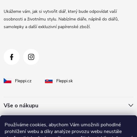
a
Ukážeme vám, jak si vytvořit diář, který bude odpovídat vaší
t
osobnosti a životnímu stylu. Nabízíme diáře, náplně do diářů,
samolepky a další exkluzivní papírenské zboží.
í
Fleppi.cz
Fleppi.sk
Vše o nákupu
O Fleppi
Používáme cookies, abychom Vám umožnili pohodlné
prohlížení webu a díky analýze provozu webu neustále