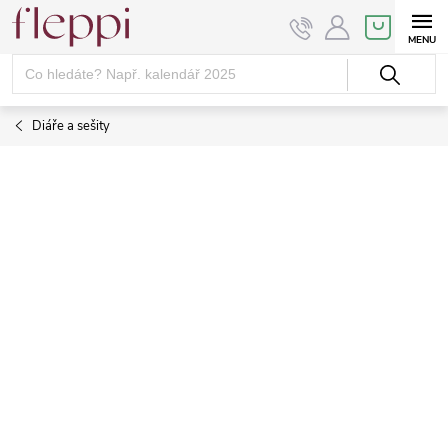
Přejít
NÁKUPNÍ
KOŠÍK
na
obsah
Diáře a sešity