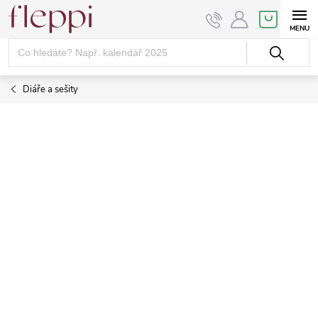
Přejít
NÁKUPNÍ
KOŠÍK
na
obsah
Diáře a sešity