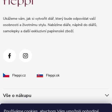
p
a
Ukážeme vám, jak si vytvořit diář, který bude odpovídat vaší
t
osobnosti a životnímu stylu. Nabízíme diáře, náplně do diářů,
samolepky a další exkluzivní papírenské zboží.
í
Fleppi.cz
Fleppi.sk
Vše o nákupu
O Fleppi
Používáme cookies, abychom Vám umožnili pohodlné