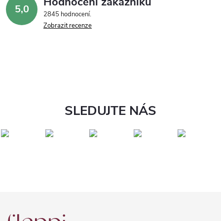
Hodnocení zákazníků
5,0
2845 hodnocení
Zobrazit recenze
SLEDUJTE NÁS
Z
á