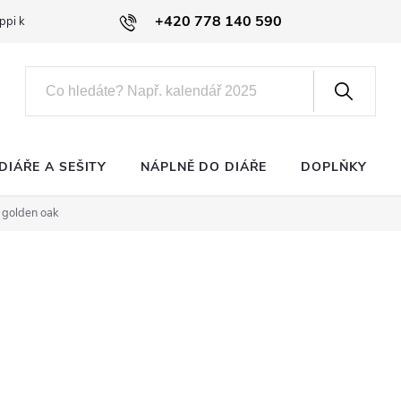
+420 778 140 590
ppi klub
DIÁŘE A SEŠITY
NÁPLNĚ DO DIÁŘE
DOPLŇKY
l golden oak