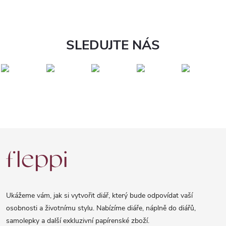
SLEDUJTE NÁS
Z
á
p
a
Ukážeme vám, jak si vytvořit diář, který bude odpovídat vaší
t
osobnosti a životnímu stylu. Nabízíme diáře, náplně do diářů,
samolepky a další exkluzivní papírenské zboží.