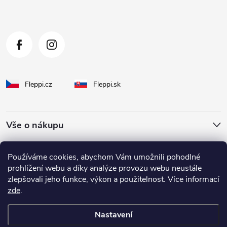
í
Fleppi.cz
Fleppi.sk
Vše o nákupu
O Fleppi
Používáme cookies, abychom Vám umožnili pohodlné
prohlížení webu a díky analýze provozu webu neustále
zlepšovali jeho funkce, výkon a použitelnost. Více informací
Inspirace pro vás
zde
.
Nastavení