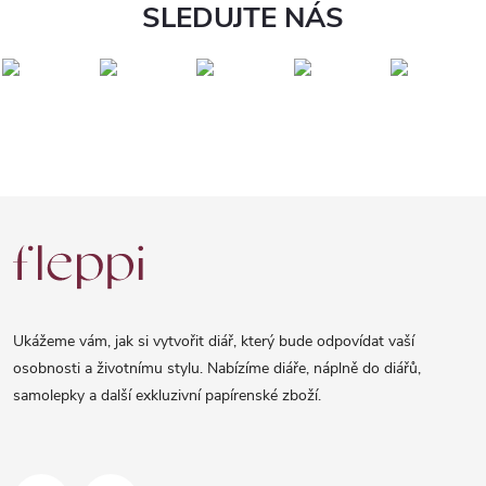
SLEDUJTE NÁS
Z
á
p
a
Ukážeme vám, jak si vytvořit diář, který bude odpovídat vaší
t
osobnosti a životnímu stylu. Nabízíme diáře, náplně do diářů,
samolepky a další exkluzivní papírenské zboží.
í