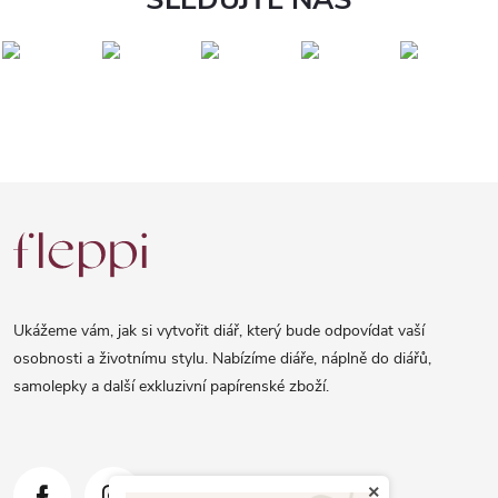
Z
á
p
a
Ukážeme vám, jak si vytvořit diář, který bude odpovídat vaší
t
osobnosti a životnímu stylu. Nabízíme diáře, náplně do diářů,
samolepky a další exkluzivní papírenské zboží.
í
×