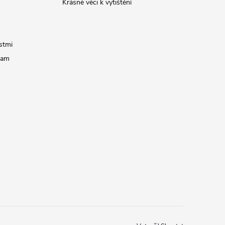
Krásné věci k vytištění
stmi
ram