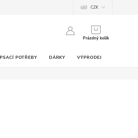
CZK
NÁKUPNÍ
KOŠÍK
Prázdný košík
PSACÍ POTŘEBY
DÁRKY
VÝPRODEJ
SEZNAM P