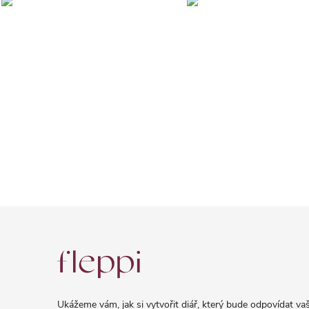
Z
á
p
a
Ukážeme vám, jak si vytvořit diář, který bude odpovídat vaš