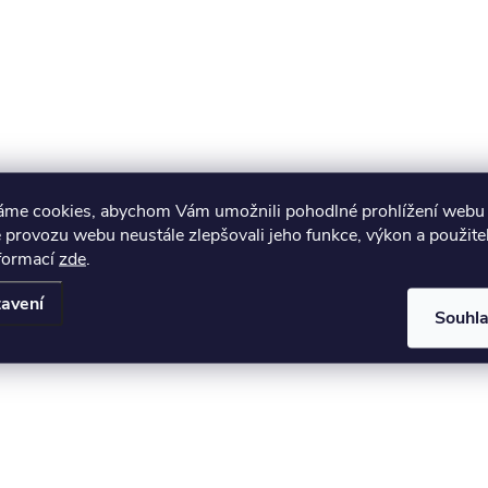
áme cookies, abychom Vám umožnili pohodlné prohlížení webu 
 provozu webu neustále zlepšovali jeho funkce, výkon a použite
nformací
zde
.
avení
Souhl