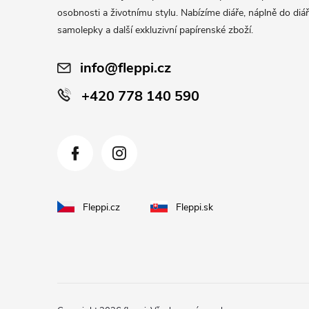
t
osobnosti a životnímu stylu. Nabízíme diáře, náplně do diář
í
samolepky a další exkluzivní papírenské zboží.
info@fleppi.cz
+420 778 140 590
Fleppi.cz
Fleppi.sk