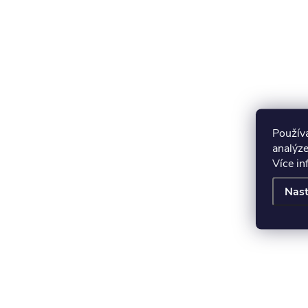
Použív
analýze
Více i
Nast