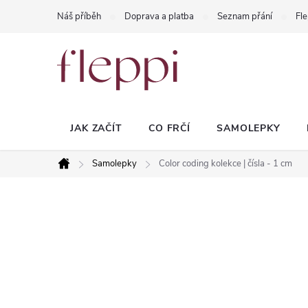
Přejít
Náš příběh
Doprava a platba
Seznam přání
Fle
na
obsah
JAK ZAČÍT
CO FRČÍ
SAMOLEPKY
Samolepky
Color coding kolekce | čísla - 1 cm
Domů