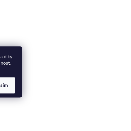
a díky
lnost.
asím