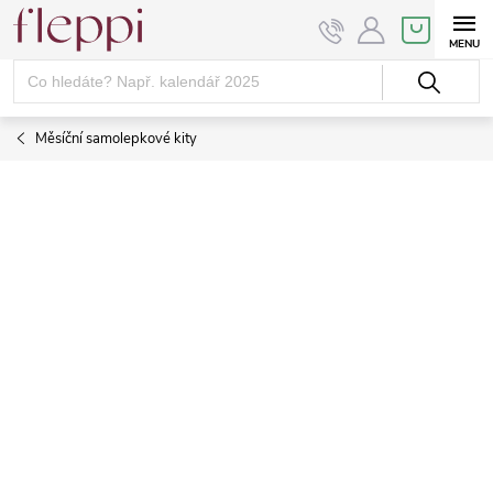
Přejít
NÁKUPNÍ
KOŠÍK
na
obsah
Měsíční samolepkové kity