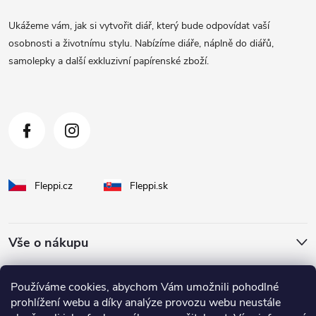
a
Ukážeme vám, jak si vytvořit diář, který bude odpovídat vaší
t
osobnosti a životnímu stylu. Nabízíme diáře, náplně do diářů,
samolepky a další exkluzivní papírenské zboží.
í
Fleppi.cz
Fleppi.sk
Vše o nákupu
O Fleppi
Používáme cookies, abychom Vám umožnili pohodlné
prohlížení webu a díky analýze provozu webu neustále