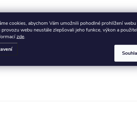
áme cookies, abychom Vám umožnili pohodlné prohlížení webu 
 provozu webu neustále zlepšovali jeho funkce, výkon a použite
nformací
zde
.
avení
Souhl