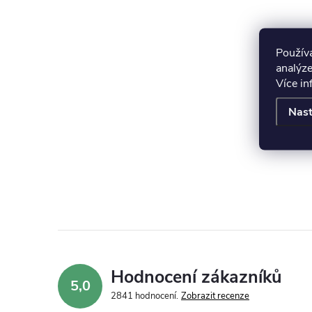
Použív
analýze
Více i
Nast
Hodnocení zákazníků
5,0
2841 hodnocení
Zobrazit recenze