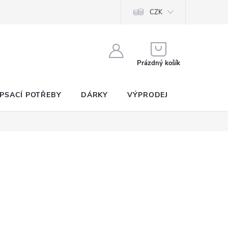
CZK
NÁKUPNÍ
KOŠÍK
Prázdný košík
PSACÍ POTŘEBY
DÁRKY
VÝPRODEJ
SEZNAM P