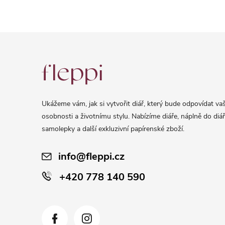
Z
á
p
a
Ukážeme vám, jak si vytvořit diář, který bude odpovídat vaš
t
osobnosti a životnímu stylu. Nabízíme diáře, náplně do diář
í
samolepky a další exkluzivní papírenské zboží.
info@fleppi.cz
+420 778 140 590