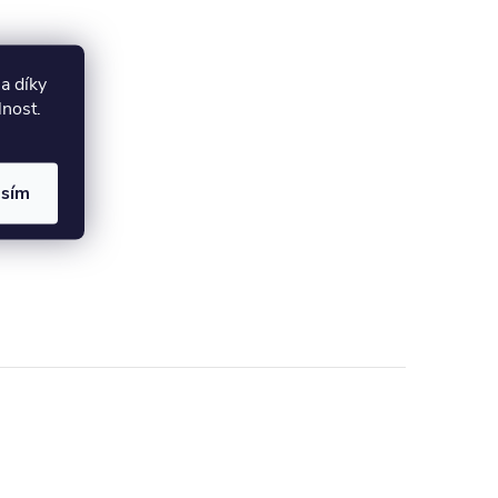
a díky
lnost.
asím