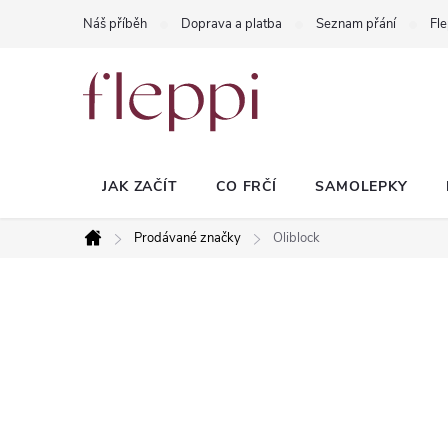
Přejít
Náš příběh
Doprava a platba
Seznam přání
Fle
na
obsah
JAK ZAČÍT
CO FRČÍ
SAMOLEPKY
Prodávané značky
Oliblock
Domů