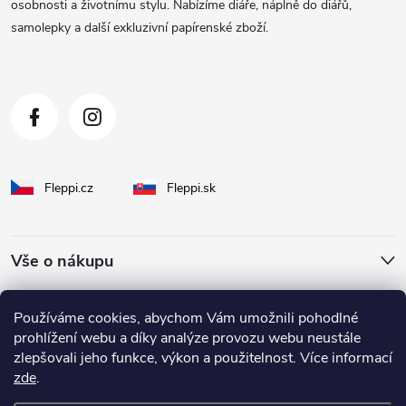
t
osobnosti a životnímu stylu. Nabízíme diáře, náplně do diářů,
samolepky a další exkluzivní papírenské zboží.
í
Fleppi.cz
Fleppi.sk
Vše o nákupu
O Fleppi
Používáme cookies, abychom Vám umožnili pohodlné
prohlížení webu a díky analýze provozu webu neustále
zlepšovali jeho funkce, výkon a použitelnost. Více informací
Inspirace pro vás
zde
.