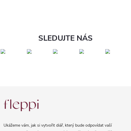
SLEDUJTE NÁS
Z
á
p
a
Ukážeme vám, jak si vytvořit diář, který bude odpovídat vaší