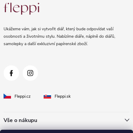
á
p
a
Ukážeme vám, jak si vytvořit diář, který bude odpovídat vaší
t
osobnosti a životnímu stylu. Nabízíme diáře, náplně do diářů,
samolepky a další exkluzivní papírenské zboží.
í
Fleppi.cz
Fleppi.sk
Vše o nákupu